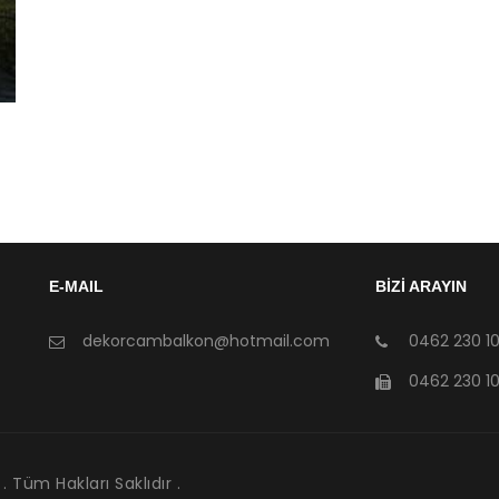
E-MAIL
BİZİ ARAYIN
dekorcambalkon@hotmail.com
0462 230 10 
0462 230 10 
 Tüm Hakları Saklıdır .