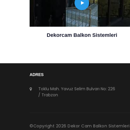
Dekorcam Balkon Sistemleri
ADRES
Toklu Mah. Yavuz Selim Bulvarı No: 226
/ Trabzon
©Copyright
2026
Dekor Cam Balkon Sistemleri .